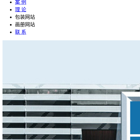
案 例
理 论
包装网站
画册网站
联 系