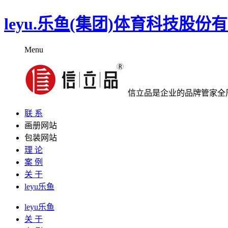
leyu.乐鱼(集团)体育科技股
Menu
信立品是企业的品牌管家全
联 系
画册网站
包装网站
理 论
案 例
关 于
leyu乐鱼
leyu乐鱼
关 于